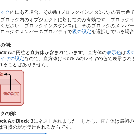
ロック
内にある場合、その親 (ブロックインスタンス) の表示色
、ブロック内のオブジェクトに対してのみ有効です。ブロック
てください。ブロックインスタンスは、そのブロックのメンバ
ブロックのメンバーのプロパティで
親の設定
を選択している場
の例:
ock A
に円柱と直方体が含まれています。直方体の
表示色
は
親
レイヤの設定
なので、直方体はBlock Aのレイヤの色で表示され
れることはありません。
クの例:
ock A
が
Block B
にネストされました。しかし、直方体は最初の例
は直接の親が使用されるからです。