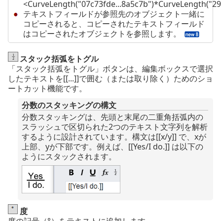
<CurveLength("07c73fde...8a5c7b")*CurveLength("29
テキストフィールドが参照先のオブジェクト一緒に
コピーされると、コピーされたテキストフィールド
はコピーされたオブジェクトを参照します。
スタック括弧をトグル
「スタック括弧をトグル」ボタンは、編集ボックスで選択
したテキストを[[...]]で囲む（または取り除く）ためのショ
ートカット機能です。
分数のスタッキングの構文
分数スタッキングは、先頭と末尾の二重角括弧内の
スラッシュで区切られた2つのテキスト文字列を解析
するように設計されています。構文は[[x/y]] で、xが
上部、yが下部です。例えば、[[Yes/I do.]] は以下の
ようにスタックされます。
度