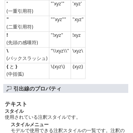
'
"'xyz'"
'xyz'
(一重引用符)
"
""xyz""
"xyz"
(二重引用符)
!
"!xyz"
!xyz
(先頭の感嘆符)
\
"\\xyz\\"
\xyz\
(バックスラッシュ)
{
と
}
\{xyz\}
{xyz}
(中括弧)
引出線のプロパティ
テキスト
スタイル
使用されている注釈スタイルです。
スタイルメニュー
モデルで使用できる注釈スタイルの一覧です。注釈の