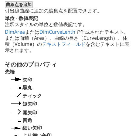
曲線点を追加
引出線曲線に追加の編集点を配置できます。
単位 - 数値表記
注釈スタイルの単位と数値表記です。
DimArea
または
DimCurveLenth
で作成されたテキスト、
または面積（Area）、曲線の長さ（CurveLength）、体
積（Volume）の
テキストフィールド
を含むテキストに表
示されます。
その他のプロパティ
先端
矢印
黒丸
ティック
短矢印
開矢印
四角
細い矢印
より細い矢印