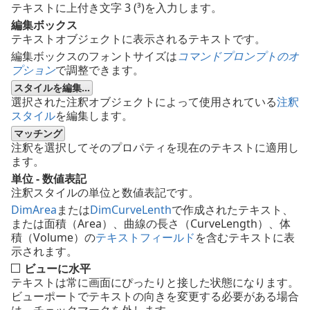
テキストに上付き文字 3 (³)を入力します。
編集ボックス
テキストオブジェクトに表示されるテキストです。
編集ボックスのフォントサイズは
コマンドプロンプトのオ
プション
で調整できます。
スタイルを編集...
選択された注釈オブジェクトによって使用されている
注釈
スタイル
を編集します。
マッチング
注釈を選択してそのプロパティを現在のテキストに適用し
ます。
単位 - 数値表記
注釈スタイルの単位と数値表記です。
DimArea
または
DimCurveLenth
で作成されたテキスト、
または面積（Area）、曲線の長さ（CurveLength）、体
積（Volume）の
テキストフィールド
を含むテキストに表
示されます。
ビューに水平
テキストは常に画面にぴったりと接した状態になります。
ビューポートでテキストの向きを変更する必要がある場合
は、チェックマークを外します。