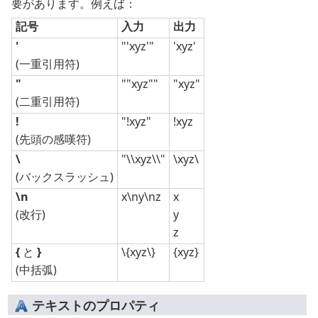
要があります。例えば：
記号
入力
出力
'
"'xyz'"
'xyz'
(一重引用符)
"
""xyz""
"xyz"
(二重引用符)
!
"!xyz"
!xyz
(先頭の感嘆符)
\
"\\xyz\\"
\xyz\
(バックスラッシュ)
\n
x\ny\nz
x
(改行)
y
z
{
と
}
\{xyz\}
{xyz}
(中括弧)
テキストのプロパティ