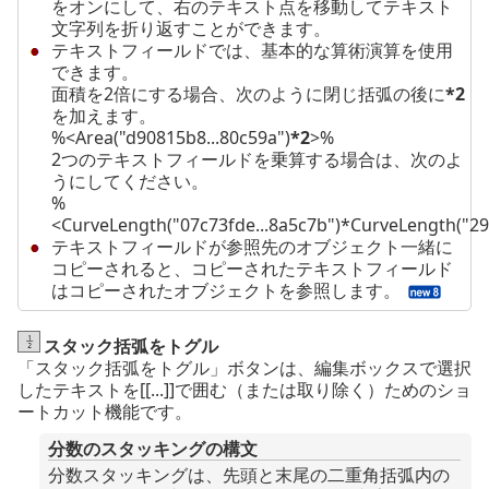
をオンにして、右のテキスト点を移動してテキスト
文字列を折り返すことができます。
テキストフィールドでは、基本的な算術演算を使用
できます。
面積を2倍にする場合、次のように閉じ括弧の後に
*2
を加えます。
%<Area("d90815b8...80c59a")
*2
>%
2つのテキストフィールドを乗算する場合は、次のよ
うにしてください。
%
<CurveLength("07c73fde...8a5c7b")*CurveLength("29
テキストフィールドが参照先のオブジェクト一緒に
コピーされると、コピーされたテキストフィールド
はコピーされたオブジェクトを参照します。
スタック括弧をトグル
「スタック括弧をトグル」ボタンは、編集ボックスで選択
したテキストを[[...]]で囲む（または取り除く）ためのショ
ートカット機能です。
分数のスタッキングの構文
分数スタッキングは、先頭と末尾の二重角括弧内の