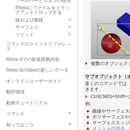
ツールバーとボタンの使用
Rhinoにファイルをドラッ
グアンドドロップする
線および曲線
サーフェス
ソリッド
コマンドのクイックリファレン
ス
Rhino 8での新規搭載内容
複数のオブジェク
Rhino 8の3dmの新しいデータ
サブオブジェクト（
オンラインユーザーガイド
多くのコマンドでは
きます。
動作環境
Ctrl(CMD)+
動画チュートリアル
例:
曲線やサーフェス
コマンド
ポリサーフェスや
サーフェスエッジ
知っておこう
メッシュの頂点
、