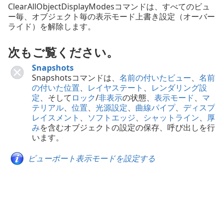
ClearAllObjectDisplayModesコマンドは、すべてのビュ
ー毎、オブジェクト毎の表示モード上書き設定（オーバー
ライド）を解除します。
次もご覧ください。
Snapshots
Snapshotsコマンドは、
名前の付いたビュー
、
名前
の付いた位置
、
レイヤステート
、
レンダリング設
定
、そして
ロック
/
非表示
の状態、
表示モード
、
マ
テリアル
、
位置
、
光源設定
、
曲線パイプ
、
ディスプ
レイスメント
、
ソフトエッジ
、
シャットライン
、
厚
み
を含むオブジェクトの設定の保存、呼び出しを行
います。
ビューポート表示モードを設定する