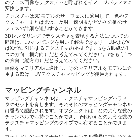
のソース画像を
テクスチャ
と呼ばれるイメージバッファに
変換します。
テクスチャ
は3Dモデルのサーフェスに適用して、色やテ
クスチャ、または光沢、反射、透明度などのその他のサー
フェスの詳細を追加することができます。
3Dレンダリングでテクスチャを表現する方法についての
問題は、uvマッピングを用いて解決できます。UおよびV
はXとYに対応するテクスチャの座標です。
u
を方眼紙の1
つの方向（横方向）だと考えてみてください。
v
をもう1つ
の方向（縦方向）だと考えてみてください。
画像をマテリアルに適用し、そのマテリアルをモデルに適
用する際は、UVテクスチャマッピングが使用されます。
マッピングチャンネル
マッピングチャンネルは、テクスチャマッピングパラメー
タのセットを有します。それぞれのマッピングチャンネル
は番号で認識されます。オブジェクトは、どのような数の
チャンネルでも持つことができ、それゆえどのような数の
テクスチャマッピングのタイプでも有することができま
す。
マテリアルのテクスチャは、チャンネル番号に割り当てる