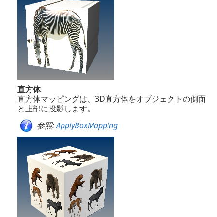
直方体
直方体マッピングは、3D直方体をオブジェクトの側面
と上部に投影します。
参照:
ApplyBoxMapping