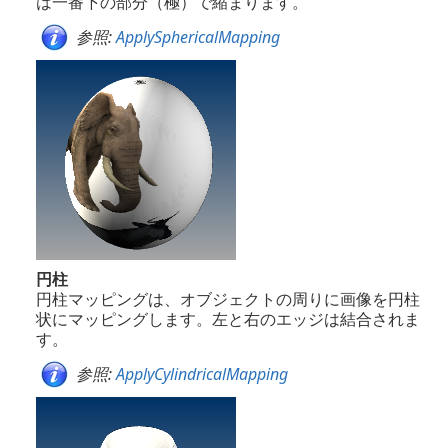
は一番下の部分（極）で縮まります。
参照:
ApplySphericalMapping
円柱
円柱マッピングは、オブジェクトの周りに画像を円柱
状にマッピングします。左と右のエッジは結合されま
す。
参照:
ApplyCylindricalMapping