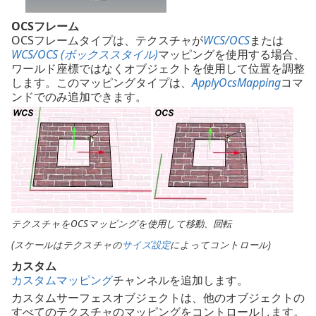
OCSフレーム
OCSフレームタイプは、テクスチャが
WCS/OCS
または
WCS/OCS (ボックススタイル)
マッピングを使用する場合、
ワールド座標ではなくオブジェクトを使用して位置を調整
します。このマッピングタイプは、
ApplyOcsMapping
コマ
ンドでのみ追加できます。
テクスチャをOCSマッピングを使用して移動、回転
(スケールはテクスチャの
サイズ設定
によってコントロール)
カスタム
カスタムマッピング
チャンネルを追加します。
カスタムサーフェスオブジェクトは、他のオブジェクトの
すべてのテクスチャのマッピングをコントロールします。