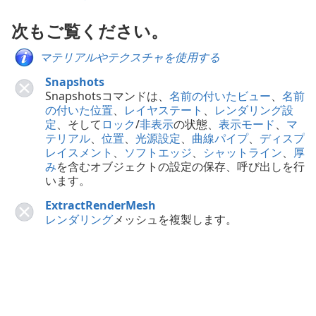
次もご覧ください。
マテリアルやテクスチャを使用する
Snapshots
Snapshotsコマンドは、
名前の付いたビュー
、
名前
の付いた位置
、
レイヤステート
、
レンダリング設
定
、そして
ロック
/
非表示
の状態、
表示モード
、
マ
テリアル
、
位置
、
光源設定
、
曲線パイプ
、
ディスプ
レイスメント
、
ソフトエッジ
、
シャットライン
、
厚
み
を含むオブジェクトの設定の保存、呼び出しを行
います。
ExtractRenderMesh
レンダリング
メッシュを複製します。