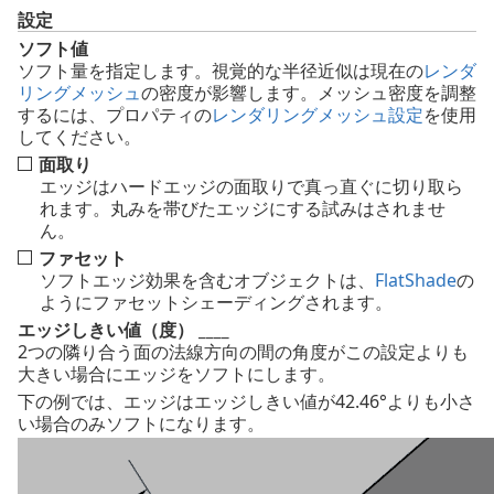
設定
ソフト値
ソフト量を指定します。視覚的な半径近似は現在の
レンダ
リングメッシュ
の密度が影響します。メッシュ密度を調整
するには、プロパティの
レンダリングメッシュ設定
を使用
してください。
面取り
エッジはハードエッジの面取りで真っ直ぐに切り取ら
れます。丸みを帯びたエッジにする試みはされませ
ん。
ファセット
ソフトエッジ効果を含むオブジェクトは、
FlatShade
の
ようにファセットシェーディングされます。
エッジしきい値（度） ____
2つの隣り合う面の法線方向の間の角度がこの設定よりも
大きい場合にエッジをソフトにします。
下の例では、エッジはエッジしきい値が42.46°よりも小さ
い場合のみソフトになります。