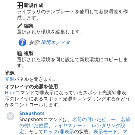
新規作成
ライブラリのテンプレートを使用して新規環境を作
成します。
編集
選択された環境を編集します。
参照:
環境エディタ
複製
選択された環境を同じ設定で新規環境にコピーしま
す。
光源
光源
パネルを開きます。
オフレイヤの光源を使用
Hide
コマンドで非表示になっているスポット光源や非表
示のレイヤにあるスポット光源をレンダリングするかどう
かをコントロールします。
Snapshots
Snapshotsコマンドは、
名前の付いたビュー
、
名前
の付いた位置
、
レイヤステート
、
レンダリング設
定
、そして
ロック
/
非表示
の状態、
表示モード
、
マ