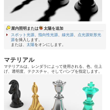
屋内照明または
太陽を追加
スポット光源
、
指向性光源
、
線光源
、
点光源
矩形光
源
を挿入します。
または、
太陽
をオンにします。
マテリアル
マテリアルは、レンダラによって使用される、色、仕上
げ、透明度、テクスチャ、そしてバンプを指定します。