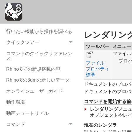
行いたい機能から操作を調べる
レンダリン
クイックツアー
ツールバー
メニュー
ファイル
コマンドのクイックリファレン
ス
プロ
ファイル
プロパティ
Rhino 8での新規搭載内容
標準
Rhino 8の3dmの新しいデータ
ドキュメントのプロパ
ドキュメントのプロパ
オンラインユーザーガイド
コマンドを開始する前
動作環境
レンダリング
メニ
動画チュートリアル
オブジェクトやレ
現在のレンダラ
コマンド