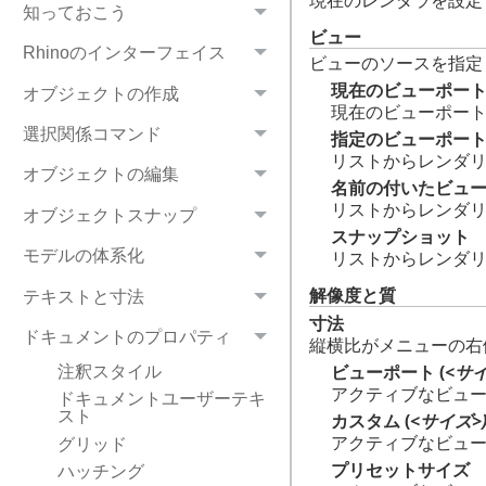
現在のレンダラを設定
知っておこう
ビュー
Rhinoのインターフェイス
ビューのソースを指定
現在のビューポー
オブジェクトの作成
現在のビューポー
選択関係コマンド
指定のビューポー
リストからレンダ
オブジェクトの編集
名前の付いたビュ
リストからレンダ
オブジェクトスナップ
スナップショット
リストからレンダ
モデルの体系化
解像度と質
テキストと寸法
寸法
ドキュメントのプロパティ
縦横比がメニューの右
ビューポート (
<サイ
注釈スタイル
アクティブなビュ
ドキュメントユーザーテキ
スト
カスタム (
<サイズ>
アクティブなビュ
グリッド
プリセットサイズ
ハッチング