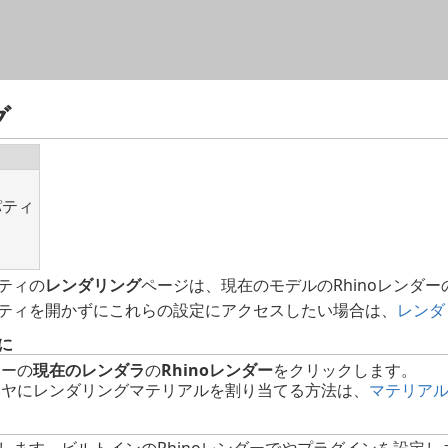
メイン コンテンツにスキップ
グ
パティ
ティの
レンダリング
ページは、現在のモデルのRhinoレンダ
ティを開かずにこれらの設定にアクセスしたい場合は、
レンダ
に
ューの
現在のレンダラ
の
Rhinoレンダー
をクリックします。
イヤにレンダリングマテリアルを割り当てる方法は、
マテリア