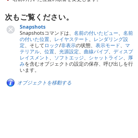
次もご覧ください。
Snapshots
Snapshotsコマンドは、
名前の付いたビュー
、
名前
の付いた位置
、
レイヤステート
、
レンダリング設
定
、そして
ロック
/
非表示
の状態、
表示モード
、
マ
テリアル
、
位置
、
光源設定
、
曲線パイプ
、
ディスプ
レイスメント
、
ソフトエッジ
、
シャットライン
、
厚
み
を含むオブジェクトの設定の保存、呼び出しを行
います。
オブジェクトを移動する