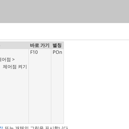
목차로 건너뛰기
뉴
바로 가기
별칭
집
F10
POn
제어점 >
제어점 켜기
점
또는 개체의 그립을 표시합니다.