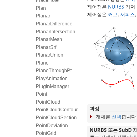
PlaceHole
제어점은
NURBS
기저 
Plan
제어점은
커브
,
서피스
Planar
PlanarDifference
PlanarIntersection
PlanarMesh
PlanarSrf
PlanarUnion
Plane
PlaneThroughPt
PlayAnimation
PlugInManager
Point
PointCloud
과정
PointCloudContour
개체를
선택
합니다
PointCloudSection
PointDeviation
NURBS 또는 Sub
PointGrid