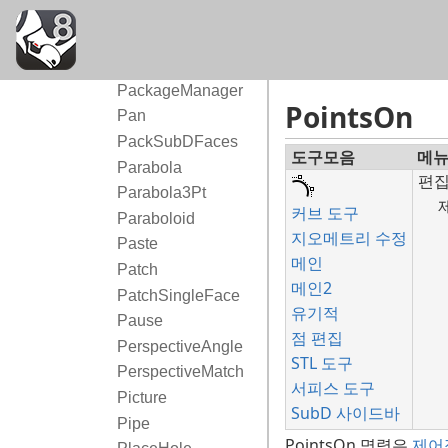
O
P, Q
PackTextures
PackageManager
PointsOn
Pan
PackSubDFaces
도구모음
메
Parabola
편
Parabola3Pt
커브 도구
Paraboloid
지오메트리 수정
Paste
메인
Patch
메인2
PatchSingleFace
유기적
Pause
점 편집
PerspectiveAngle
STL 도구
PerspectiveMatch
서피스 도구
Picture
SubD 사이드바
Pipe
PointsOn 명령은
제어