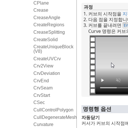
CPlane
과정
Crease
커브의 시작점을
지
CreaseAngle
다음 점을 지정합니
커브를 끝내려면
CreateRegions
En
Curve 명령은 커브
CreaseSplitting
CreateSolid
CreateUniqueBlock
(V8)
CreateUVCrv
Crv2View
CrvDeviation
CrvEnd
CrvSeam
CrvStart
CSec
명령행 옵션
CullControlPolygon
자동닫기
CullDegenerateMeshFaces
커서가 커브의 시작점에
Curvature