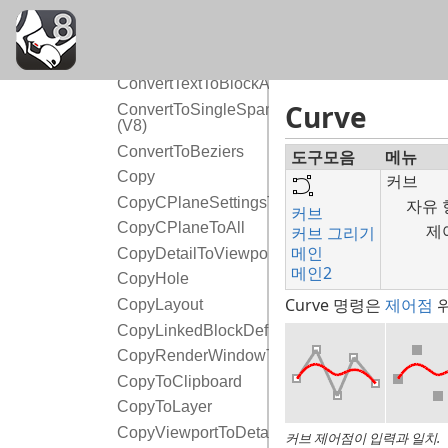
Convert
ConvertDots
ConvertExtrusion
ConvertTextToBlockAttribute
Curve
ConvertToSingleSpans
(V8)
ConvertToBeziers
도구모음
메뉴
Copy
커브
CopyCPlaneSettingsToAll
자유 
커브
CopyCPlaneToAll
제
커브 그리기
메인
CopyDetailToViewport
메인2
CopyHole
Curve 명령은
제어점
위
CopyLayout
CopyLinkedBlockDefinition
CopyRenderWindowToClipboard
CopyToClipboard
CopyToLayer
CopyViewportToDetail
커브 제어점이 입력과 일치.