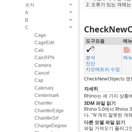
오류가 있는 개체는
숫자
A
B
CheckNewO
C
Cage
도구모음
메
CageEdit
Calc
분석
메뉴
CalcRPN
진단
Camera
지오메트리 수정
Cancel
CheckNewObjec
Cap
Catenary
자세히
Rhino는 세 가지 
Centermark
3DM 파일 읽기
Chamfer
Rhino 5.0에서 R
ChamferEdge
다. "
N
개의 잘못된 개
ChamferSrf
다른 모델 파일 읽기
ChangeDegree
파일 가져오기 플러그인