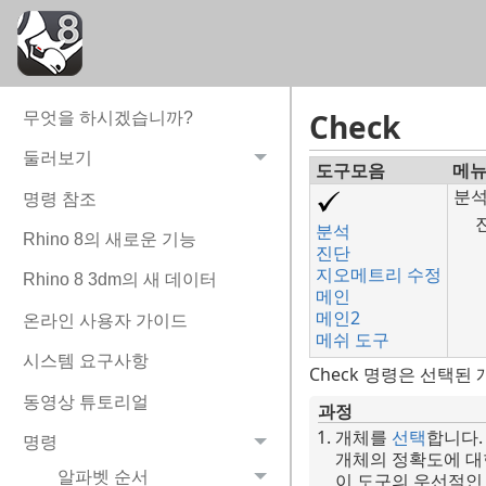
Check
무엇을 하시겠습니까?
둘러보기
도구모음
메
분
명령 참조
분석
Rhino 8의 새로운 기능
진단
지오메트리 수정
Rhino 8 3dm의 새 데이터
메인
메인2
온라인 사용자 가이드
메쉬 도구
시스템 요구사항
Check 명령은 선택된
동영상 튜토리얼
과정
개체를
선택
합니다.
명령
개체의 정확도에 대
알파벳 순서
이 도구의 우선적인