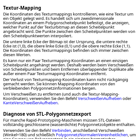
Textur-Mapping
Die Koordinaten des Texturmappings kontrollieren, wie eine Textur um
ein Objekt gelegt wird. Es handelt sich um zweidimensionale
Koordinaten an einem Polygonscheitelpunkt befestigt, die anzeigen,
welcher Punkt auf der Texturbitmap an diesen Scheitelpunkt
angebracht wird. Die Punkte zwischen den Scheitelpunkten werden von
den Scheitelpunktwerten interpoliert.
Die untere linke Ecke der Bitmap ist der Ursprung, die untere rechte
Ecke ist (1,0), die obere linke Ecke (0,1) und die obere rechte Ecke (1,1).
Die Koordinaten des Texturmappings befinden sich immer zwischen
diesen Werten.
Es kann nur ein Paar Texturmapping-Koordinaten an einen einzigen
Scheitelpunkt angehängt werden. Deshalb werden beim Verschweißen
von Scheitelpunkten und beim Entfernen überlappender Duplikate alle
außer einem Paar Texturmapping-Koordinaten entfernt.
Der Verlust von Texturmapping-Koordinaten kann nicht rückgängig
gemacht werden. Sie können Mapping-Koordinaten von den
verbleibenden Polygonnetzinformationen bergen.
Um Verschweißen zu entfernen (und auch die Textur-Mapping-
Koordinaten), verwenden Sie den Befehl
VerschweißenAufheben
oder
KanteVerschweißenAufheben
.
Diagnose von STL-Polygonnetzexport
Für manche Rapid-Prototyping-Maschinen müssen STL-Dateien
vollständig geschlossene (wasserdichte) Polygonnetzobjekte enthalten.
Verwenden Sie den Befehl
Verbinden
, anschließend Verschweißen
(Winkel=180) und schließlich
PolygonnetzNormalenVereinheitlichen
, um