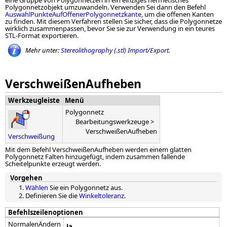
eine Gruppe von Polygonnetzen in ein einziges hermetisches
Polygonnetzobjekt umzuwandeln. Verwenden Sei dann den Befehl
AuswahlPunkteAufOffenerPolygonnetzkante
, um die offenen Kanten
zu finden. Mit diesem Verfahren stellen Sie sicher, dass die Polygonnetze
wirklich zusammenpassen, bevor Sie sie zur Verwendung in ein teures
STL-Format exportieren.
Mehr unter:
Stereolithography (.stl) Import/Export
.
VerschweißenAufheben
Werkzeugleiste
Menü
Polygonnetz
Bearbeitungswerkzeuge >
VerschweißenAufheben
Verschweißung
Mit dem Befehl VerschweißenAufheben werden einem glatten
Polygonnetz Falten hinzugefügt, indem zusammen fallende
Scheitelpunkte erzeugt werden.
Vorgehen
Wählen
Sie ein Polygonnetz aus.
Definieren Sie die
Winkeltoleranz
.
Befehlszeilenoptionen
NormalenÄndern
Ja