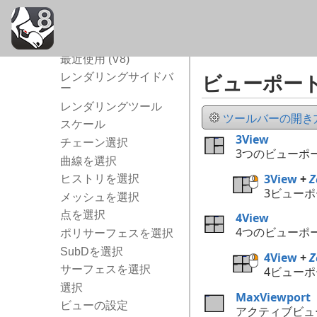
ポップアップ
プロパティ
長方形
最近使用 (V8)
ビューポー
レンダリングサイドバ
ー
レンダリングツール
ツールバーの開き方.
スケール
3View
チェーン選択
3つのビューポ
曲線を選択
3View
+
ヒストリを選択
3ビュー
メッシュを選択
点を選択
4View
4つのビューポ
ポリサーフェスを選択
SubDを選択
4View
+
サーフェスを選択
4ビュー
選択
MaxViewport
ビューの設定
アクティブビュ