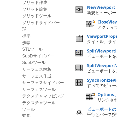
ソリッド作成
NewViewport
ソリッド編集
新規ビューポー
ソリッドツール
CloseVie
ソリッドサイドバー
アクティ
球
ViewportPrope
標準
タイトル、サイ
歩幅
STLツール
SplitViewport
ビューポートを
SubDサイドバー
SubDツール
SplitViewportV
サーフェス解析
ビューポートを
サーフェス作成
SynchronizeV
サーフェスサイドバー
すべてのビュー
サーフェスツール
Options
テクスチャマッピング
リンクさ
テクスチャツール
ビューポートの
ツール
平行とパース投
変形