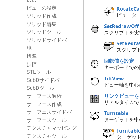
選択
RotateC
ビューの設定
ビュータ
ソリッド作成
ソリッド編集
SetRedrawOff
スクリプトを実
ソリッドツール
ソリッドサイドバー
SetRedr
球
スクリプ
標準
回転値を設定
歩幅
キーボードでの
STLツール
TiltView
SubDサイドバー
ビュー軸を中心
SubDツール
リンクビューを
サーフェス解析
リアルタイムで
サーフェス作成
サーフェスサイドバー
Turntable
ターゲットを中
サーフェスツール
テクスチャマッピング
Turntabl
テクスチャツール
ターゲッ