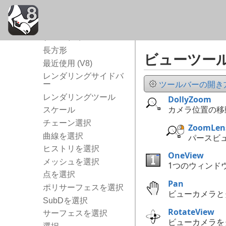
多角形
ポップアップ
プロパティ
長方形
ビューツー
最近使用 (V8)
レンダリングサイドバ
ツールバーの開き方.
ー
レンダリングツール
DollyZoom
カメラ位置の移
スケール
チェーン選択
ZoomLen
曲線を選択
パースビ
ヒストリを選択
OneView
メッシュを選択
1つのウィンド
点を選択
Pan
ポリサーフェスを選択
ビューカメラと
SubDを選択
RotateView
サーフェスを選択
ビューカメラを