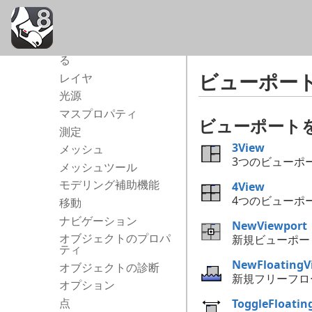
ヒストリ
穴
オブジェクトをインポ
ート/エクスポートす
る
ビューポー
レイヤ
光源
マスプロパティ
ビューポート
測定
3View
メッシュ
3つのビューポ
メッシュツール
4View
モデリング補助機能
4つのビューポ
移動
ナビゲーション
NewViewport
新規ビューポー
オブジェクトのプロパ
ティ
NewFloatingV
オブジェクトの診断
新規フリーフロ
オプション
ToggleFloatin
点