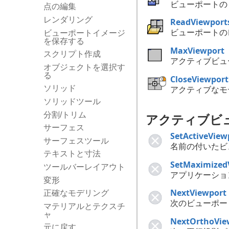
ビューポートの
点の編集
レンダリング
ReadViewport
ビューポートの
ビューポートイメージ
を保存する
MaxViewport
スクリプト作成
アクティブビュ
オブジェクトを選択す
る
CloseViewport
アクティブなモ
ソリッド
ソリッドツール
分割/トリム
アクティブビ
サーフェス
SetActiveView
サーフェスツール
名前の付いたビ
テキストと寸法
SetMaximized
ツールバーレイアウト
アプリケーショ
変形
NextViewport
正確なモデリング
次のビューポー
マテリアルとテクスチ
ャ
NextOrthoVie
元に戻す