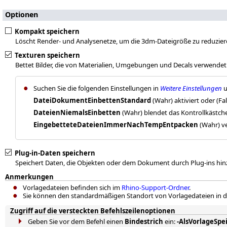
Optionen
Kompakt speichern
Löscht Render- und Analysenetze, um die 3dm-Dateigröße zu reduziere
Texturen speichern
Bettet Bilder, die von Materialien, Umgebungen und Decals verwendet
Suchen Sie die folgenden Einstellungen in
Weitere Einstellungen
u
DateiDokumentEinbettenStandard
(Wahr) aktiviert oder (Fa
DateienNiemalsEinbetten
(Wahr) blendet das Kontrollkästch
EingebetteteDateienImmerNachTempEntpacken
(Wahr) v
Plug-in-Daten speichern
Speichert Daten, die Objekten oder dem Dokument durch Plug-ins hi
Anmerkungen
Vorlagedateien befinden sich im
Rhino-Support-Ordner
.
Sie können den standardmäßigen Standort von Vorlagedateien in 
Zugriff auf die versteckten Befehlszeilenoptionen
Geben Sie vor dem Befehl einen
Bindestrich
ein:
-AlsVorlageSpe