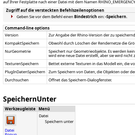
auf Ihrer Festplatte nach einer Datei mit dem Namen RHINO_EMERGENC
Zugriff auf die versteckten Befehlszeilenoptionen
Geben Sie vor dem Befehl einen
Bindestrich
ein:
-Speichern
.
Command-line options
Version
Zur Angabe der Rhino-Version der zu speichernd
KompaktSpeichern
Obwohl durch Löschen der Rendernetze die Größe
NurGeometrie
Speichert nur Geometrieobjekte. Es werden keine
wird eine neue Datei erstellt, aber sie wird nich
TexturenSpeichern
Bettet externe Texturen in das Modell ein, die
PlugInDatenSpeichern
Zum Speichern von Daten, die Objekten oder d
Durchsuchen
Öffnet das Speichern-Dialogfenster.
SpeichernUnter
Werkzeugleiste
Menü
Datei
Speichern unter
Datei
Popup