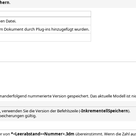
chern
.
en Datei.
em Dokument durch Plug-ins hinzugefügt wurden.
nanderfolgend nummerierte Version gespeichert. Das aktuelle Modell ist nic
verwenden Sie die Version der Befehlszeile (
-InkrementellSpeichern
).
peicherungen gültig.
er von
*<Leerabstand><Nummer>.3dm
übereinstimmt. Wenn die Zahl aus 