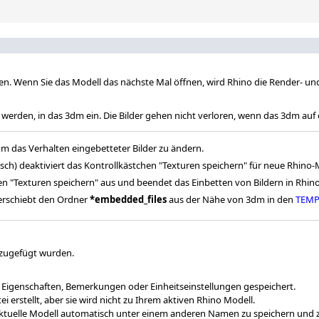
n. Wenn Sie das Modell das nächste Mal öffnen, wird Rhino die Render- un
 werden, in das 3dm ein. Die Bilder gehen nicht verloren, wenn das 3dm a
m das Verhalten eingebetteter Bilder zu ändern.
lsch) deaktiviert das Kontrollkästchen "Texturen speichern" für neue Rhino
en "Texturen speichern" aus und beendet das Einbetten von Bildern in Rhin
erschiebt den Ordner
*embedded_files
aus der Nähe von 3dm in den
TEM
nzugefügt wurden.
, Eigenschaften, Bemerkungen oder Einheitseinstellungen gespeichert.
i erstellt, aber sie wird nicht zu Ihrem aktiven Rhino Modell.
ktuelle Modell automatisch unter einem anderen Namen zu speichern und zu 