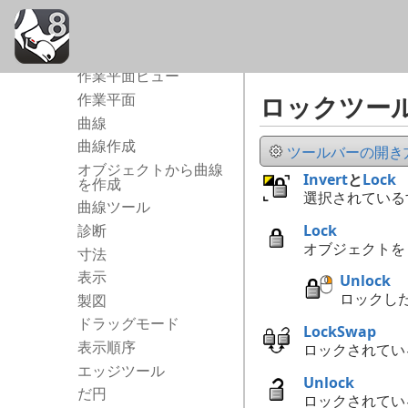
ケージ
円
メッシュを消去
作業平面ビュー
ロックツー
作業平面
曲線
曲線作成
ツールバーの開き方.
オブジェクトから曲線
Invert
と
Lock
を作成
選択されている
曲線ツール
Lock
診断
オブジェクトを
寸法
表示
Unlock
ロックし
製図
ドラッグモード
LockSwap
表示順序
ロックされてい
エッジツール
Unlock
だ円
ロックされてい