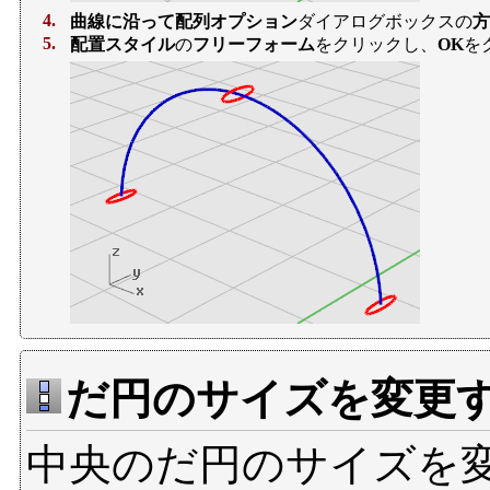
4.
曲線に沿って配列オプション
ダイアログボックスの
方
5.
配置スタイル
の
フリーフォーム
をクリックし、
OK
を
だ円のサイズを変更
中央のだ円のサイズを