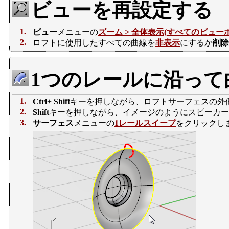
ビューを再設定する
1.
ビュー
メニューの
ズーム >
全体表示(すべてのビューポ
2.
ロフトに使用したすべての曲線を
非表示
にするか
削除
1つのレールに沿って
1.
Ctrl
+
Shift
キーを押しながら、ロフトサーフェスの外
2.
Shift
キーを押しながら、イメージのようにスピーカー
3.
サーフェス
メニューの
1レールスイープ
をクリックし