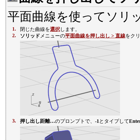
平面曲線を使ってソリ
1.
閉じた曲線を
選択
します。
2.
ソリッド
メニューの
平面曲線を押し出し > 直線
をク
3.
押し出し距離…
のプロンプトで、
-1
とタイプして
Ente