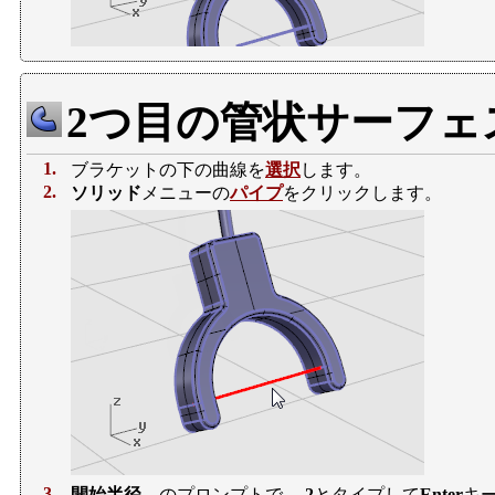
2つ目の管状サーフェ
1.
ブラケットの下の曲線を
選択
します。
2.
ソリッド
メニューの
パイプ
をクリックします。
3.
開始半径…
のプロンプトで、
.2
とタイプして
Enter
キ