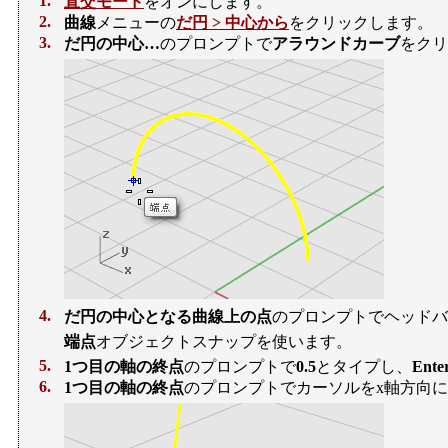
1.
直交モード
をオンにします。
2.
曲線
メニューの
だ円 > 中心から
をクリックします。
3.
だ円の中心…
のプロンプトで
アラウンドカーブ
をクリ
4.
だ円の中心となる曲線上の点
のプロンプトでヘッドバ
端点
オブジェクトスナップを使います。
5.
1つ目の軸の終点
のプロンプトで
0.5
とタイプし、
Ente
6.
1つ目の軸の終点
のプロンプトでカーソルをx軸方向