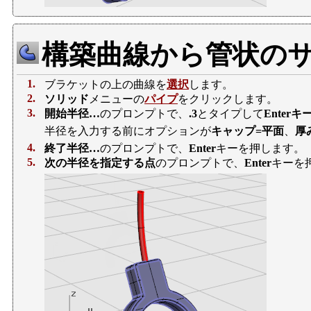
構築曲線から管状の
1.
ブラケットの上の曲線を
選択
します。
2.
ソリッド
メニューの
パイプ
をクリックします。
3.
開始半径…
のプロンプトで、
.3
とタイプして
Enter
キ
半径を入力する前にオプションが
キャップ=平面
、
厚
4.
終了半径…
のプロンプトで、
Enter
キーを押します。
5.
次の半径を指定する点
のプロンプトで、
Enter
キーを