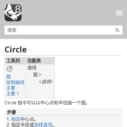
跳到主内容
Circle
工具列
功能表
曲线
圆 >
圆
<选项>
绘制曲线
主要
主要 1
Circle 指令可以以中心点和半径画一个圆。
步骤
指定
中心点。
指定半径或
选择选项
。