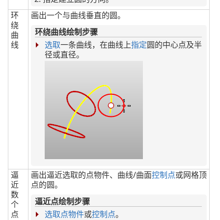
环
画出一个与曲线垂直的圆。
绕
环绕曲线绘制步骤
曲
线
选取
一条曲线，在曲线上
指定
圆的中心点及半
径或直径。
逼
画出逼近选取的点物件、曲线/曲面
控制点
或网格顶
近
点的圆。
数
逼近点绘制步骤
个
点
选取
点物件
或
控制点
。