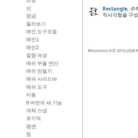
조명
Rectangle,
수
선
직사각형을 구성
잠금
둘러보기
메인 도구모음
메인1
메인2
Rhinoceros 8 © 2010-
2026
R
질량 속성
메쉬 부울 연산
메쉬 만들기
메쉬 사이드바
메쉬 도구
이동
8 버전의 새 기능
개체 스냅
유기적
평면
점