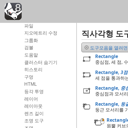
메쉬 추출
돌출
솔리드 돌출
파일
직사각형 도
지오메트리 수정
그룹화
도구모음을 열려면..
검볼
도움말
Rectangle
중심점, 세 점,
클러스터 숨기기
히스토리
Rectangle,
3점
구멍
세 점을 통과하
HTML
Rectangle,
중
등각 투영
중심점과 모서리
레이어
Rectangle,
둥
레이아웃
둥근 모서리를 
렌즈 길이
Rectangl
조명 도구
원뿔 커브