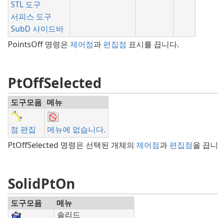
STL 도구
서피스 도구
SubD 사이드바
PointsOff 명령은
제어점
과
편집점
표시를 끕니다.
PtOffSelected
도구모음
메뉴
점 편집
메뉴에 없습니다.
PtOffSelected 명령은 선택된 개체의
제어점
과
편집점
을 끕니
SolidPtOn
도구모음
메뉴
솔리드