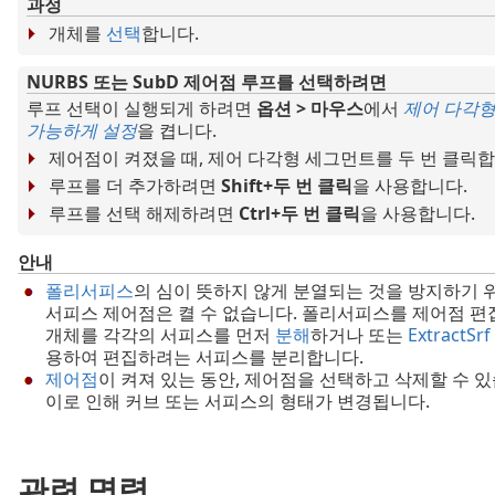
과정
개체를
선택
합니다.
NURBS 또는 SubD 제어점 루프를 선택하려면
루프 선택이 실행되게 하려면
옵션 > 마우스
에서
제어 다각형
가능하게 설정
을 켭니다.
제어점이 켜졌을 때, 제어 다각형 세그먼트를 두 번 클릭합
루프를 더 추가하려면
Shift+두 번 클릭
을 사용합니다.
루프를 선택 해제하려면
Ctrl+두 번 클릭
을 사용합니다.
안내
폴리서피스
의 심이 뜻하지 않게 분열되는 것을 방지하기 위
서피스 제어점은 켤 수 없습니다. 폴리서피스를 제어점 
개체를 각각의 서피스를 먼저
분해
하거나 또는
ExtractSrf
용하여 편집하려는 서피스를 분리합니다.
제어점
이 켜져 있는 동안, 제어점을 선택하고 삭제할 수 있
이로 인해 커브 또는 서피스의 형태가 변경됩니다.
관련 명령