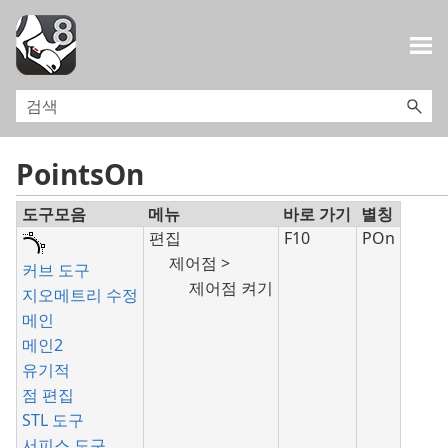
목차로 건너뛰기
PointsOn
도구모음
메뉴
바로 가기
별칭
편집
F10
POn
제어점 >
커브 도구
제어점 켜기
지오메트리 수정
메인
메인2
유기적
점 편집
STL 도구
서피스 도구