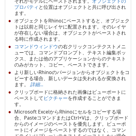
それがモデルにペーストされます。
オブジェクトの
プロパティ
と位置はオブジェクトと共に呼び出され
ます。
オブジェクトをRhinoにペーストすると、オブジェク
トは以前と同じレイヤに配置されます。そのレイヤ
が存在しない場合は、オブジェクトがペーストされ
る時に作成されます。
コマンドウィンドウ
の右クリックコンテクストメニ
ューでは、コマンドプロンプト、テキスト編集ボッ
クス、または他のアプリケーションからのテキスト
のみがカット、コピー、ペーストできます。
より新しいRhinoのバージョンからオブジェクトをコ
ピーする場合、新しいデータは失われるか変換され
ます。
詳細...
クリップボードに格納された画像はビューポートに
ペーストして
ピクチャー
を作成することができま
す。
Microsoft ExcelからRhinoにセルをコピーする場
合、PasteコマンドまたはCtrl+Vは、クリップボード
からのイメージのペーストを優先します。ビューポ
ートにイメージをペーストするのではなく、コマン