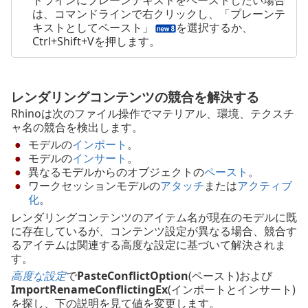
ドラインにプレーンテキストをペーストしたい場合
は、コマンドラインで右クリックし、「プレーンテ
キストとしてペースト」
を選択するか、
Ctrl+Shift+Vを押します。
レンダリングコンテンツの競合を解決する
Rhinoは次のファイル操作でマテリアル、環境、テクスチ
ャ名の競合を検出します。
モデルの
インポート
。
モデルの
インサート
。
異なるモデルからのオブジェクトの
ペースト
。
ワークセッションモデルの
アタッチ
または
アクティブ
化
。
レンダリングコンテンツのアイテム名が現在のモデルに既
に存在しているが、コンテンツ設定が異なる場合、競合す
るアイテムは関連する高度な設定に基づいて解決されま
す。
高度な設定
で
PasteConflictOption
(ペースト)および
ImportRenameConflictingEx
(インポートとインサート)
を探し、下の説明を見て値を変更します。