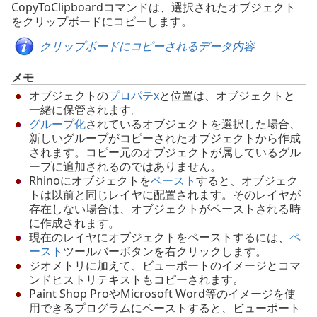
CopyToClipboardコマンドは、選択されたオブジェクト
をクリップボードにコピーします。
クリップボードにコピーされるデータ内容
メモ
オブジェクトの
プロパテx
と位置は、オブジェクトと
一緒に保管されます。
グループ化
されているオブジェクトを選択した場合、
新しいグループがコピーされたオブジェクトから作成
されます。コピー元のオブジェクトが属しているグル
ープに追加されるのではありません。
Rhinoにオブジェクトを
ペースト
すると、オブジェク
トは以前と同じレイヤに配置されます。そのレイヤが
存在しない場合は、オブジェクトがペーストされる時
に作成されます。
現在のレイヤにオブジェクトをペーストするには、
ペ
ースト
ツールバーボタンを右クリックします。
ジオメトリに加えて、ビューポートのイメージとコマ
ンドヒストリテキストもコピーされます。
Paint Shop ProやMicrosoft Word等のイメージを使
用できるプログラムにペーストすると、ビューポート