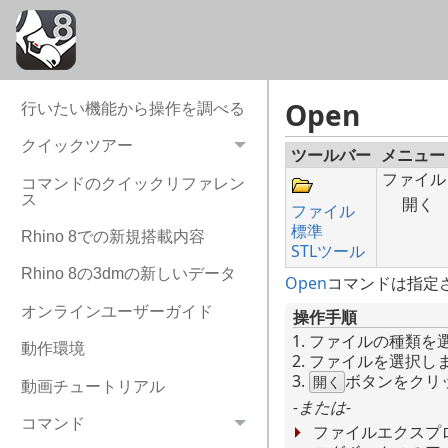
これをすべてのブ
「ブロック名が競
Open
行いたい機能から操作を調べる
クイックツアー
ツールバー
メニュー
ファイル
コマンドのクイックリファレン
ス
開く
ファイル
標準
Rhino 8での新規搭載内容
STLツール
Rhino 8の3dmの新しいデータ
Open
コマンドは指定さ
オンラインユーザーガイド
操作手順
ファイルの種類を
動作環境
ファイルを選択し
ボタンをクリ
開く
動画チュートリアル
-または-
コマンド
ファイルエクスプ