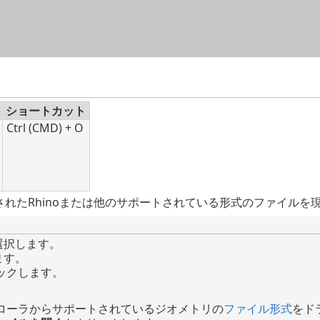
ロック名の競合に行う
メイン コンテンツにスキップ
合します。」ダイアログボックスを以後表示しません。
ショートカット
Ctrl (CMD) + O
れたRhinoまたは他のサポートされている形式のファイルを現
選択します。
ます。
ックします。
ローラからサポートされているジオメトリの
ファイル形式
をド