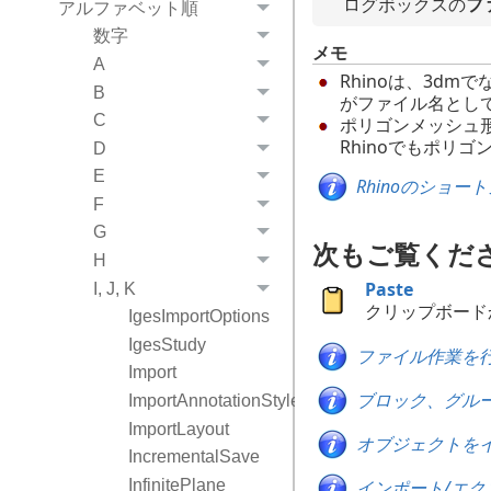
ログボックスの
フ
アルファベット順
数字
メモ
A
Rhinoは、3d
B
がファイル名とし
C
ポリゴンメッシュ形
Rhinoでもポリ
D
E
Rhinoのショ
F
G
次もご覧くだ
H
Paste
I, J, K
クリップボード
IgesImportOptions
IgesStudy
ファイル作業を
Import
ブロック、グル
ImportAnnotationStyles
ImportLayout
オブジェクトを
IncrementalSave
InfinitePlane
インポート/エ