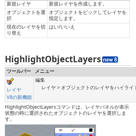
新規レイヤ
新規レイヤを作成します。
オブジェクトを選
オブジェクトをピックしてレイヤを
択
指定します。
現在のレイヤを切
はい/いいえ
り替え
HighlightObjectLayers
ツールバー
メニュー
編集
レイヤ > オブジェクトのレイヤをハイライ
レイヤ
V8の新機能
HighlightObjectLayersコマンドは、レイヤパネルが表示
状態の時に選択されたオブジェクトのレイヤを選択しま
す。