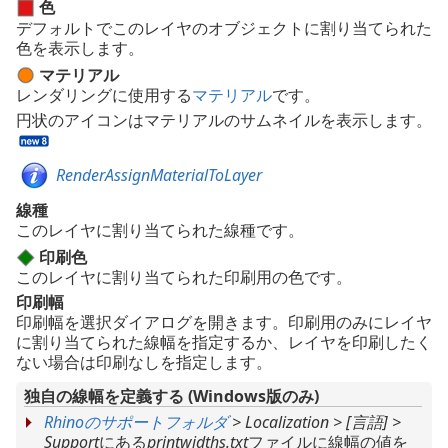
色
デフォルトでこのレイヤのオブジェクトに割り当てられた
色を表示します。
マテリアル
レンダリングに使用する
マテリアル
です。
円状のアイコンはマテリアルのサムネイルを表示します。
RenderAssignMaterialToLayer
線種
このレイヤに割り当てられた線種です。
印刷色
このレイヤに割り当てられた印刷用の色です。
印刷幅
印刷幅を選択ダイアログを開きます。印刷用のみにレイヤ
に割り当てられた線幅を指定するか、レイヤを印刷したく
ない場合は印刷なしを指定します。
独自の線幅を定義する (Windows版のみ)
Rhinoのサポートフォルダ
> Localization > [言語] >
Support
にある
printwidths.txt
ファイルに線幅の値を