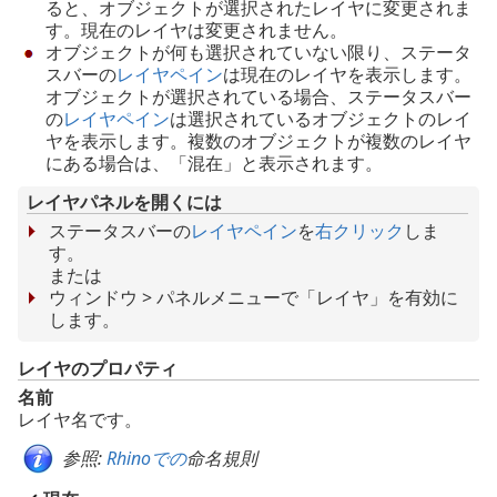
ると、オブジェクトが選択されたレイヤに変更されま
す。現在のレイヤは変更されません。
オブジェクトが何も選択されていない限り、ステータ
スバーの
レイヤペイン
は現在のレイヤを表示します。
オブジェクトが選択されている場合、ステータスバー
の
レイヤペイン
は選択されているオブジェクトのレイ
ヤを表示します。複数のオブジェクトが複数のレイヤ
にある場合は、「混在」と表示されます。
レイヤパネルを開くには
ステータスバーの
レイヤペイン
を
右クリック
しま
す。
または
ウィンドウ > パネルメニューで「レイヤ」を有効に
します。
レイヤのプロパティ
名前
レイヤ名です。
参照:
Rhinoでの
命名規則