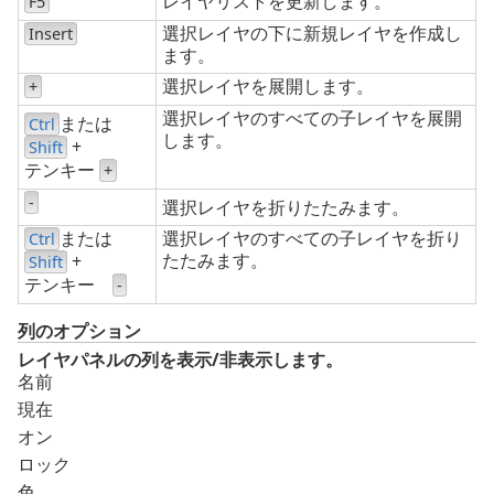
レイヤリストを更新します。
F5
選択レイヤの下に新規レイヤを作成し
Insert
ます。
選択レイヤを展開します。
+
選択レイヤのすべての子レイヤを展開
または
Ctrl
します。
+
Shift
テンキー
+
-
選択レイヤを折りたたみます。
または
選択レイヤのすべての子レイヤを折り
Ctrl
たたみます。
+
Shift
テンキー
-
列のオプション
レイヤパネルの列を表示/非表示します。
名前
現在
オン
ロック
色