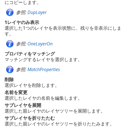
にコピーします。
参照:
DupLayer
1レイヤのみ表示
選択した1つのレイヤを表示状態に、残りを非表示にしま
す。
参照:
OneLayerOn
プロパティをマッチング
マッチングするレイヤを選択します。
参照:
MatchProperties
削除
選択レイヤを削除します。
名前を変更
選択したレイヤの名前を編集します。
サブレイヤを展開
選択した親レイヤのレイヤツリーを展開します。
サブレイヤを折りたたむ
選択した親レイヤのレイヤツリーを折りたたみます。