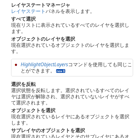
レイヤステートマネージャ
レイヤステート
パネルを表示します。
すべて選択
現在リストに表示されているすべてのレイヤを選択し
ます。
オブジェクトのレイヤを選択
現在選択されているオブジェクトのレイヤを選択しま
す。
HighlightObjectLayers
コマンドを使用しても同じこ
とができます。
選択を反転
選択状態を反転します。選択されているすべてのレイ
ヤは選択が解除され、選択されていないレイヤがすべ
て選択されます。
オブジェクトを選択
現在選択されているレイヤにあるオブジェクトを選択
します。
サブレイヤのオブジェクトを選択
現在選択されているレイヤとそのサブレイヤにあるオ