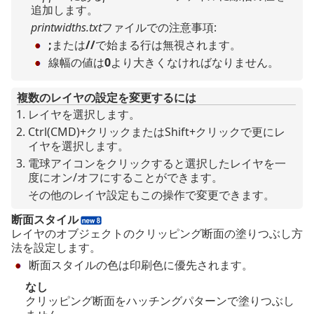
追加します。
printwidths.txt
ファイルでの注意事項:
;
または
//
で始まる行は無視されます。
線幅の値は
0
より大きくなければなりません。
複数のレイヤの設定を変更するには
レイヤを選択します。
Ctrl(CMD)+クリックまたはShift+クリックで更にレ
イヤを選択します。
電球アイコンをクリックすると選択したレイヤを一
度にオン/オフにすることができます。
その他のレイヤ設定もこの操作で変更できます。
断面スタイル
レイヤのオブジェクトのクリッピング断面の塗りつぶし方
法を設定します。
断面スタイルの色は印刷色に優先されます。
なし
クリッピング断面をハッチングパターンで塗りつぶし