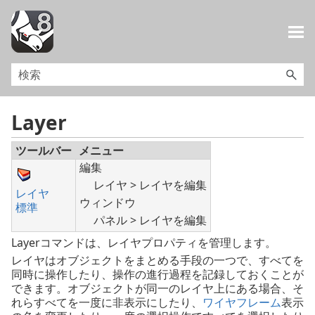
メイン コンテンツにスキップ
Layer
ツールバー
メニュー
編集
レイヤ > レイヤを編集
レイヤ
ウィンドウ
標準
パネル > レイヤを編集
Layerコマンドは、レイヤプロパティを管理します。
レイヤはオブジェクトをまとめる手段の一つで、すべてを
同時に操作したり、操作の進行過程を記録しておくことが
できます。オブジェクトが同一のレイヤ上にある場合、そ
れらすべてを一度に非表示にしたり、
ワイヤフレーム
表示