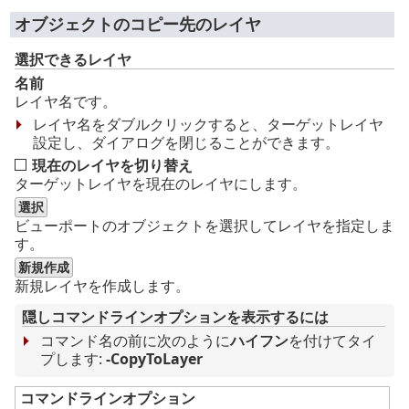
オブジェクトのコピー先のレイヤ
選択できるレイヤ
名前
レイヤ名です。
レイヤ名をダブルクリックすると、ターゲットレイヤ
設定し、ダイアログを閉じることができます。
現在のレイヤを切り替え
ターゲットレイヤを現在のレイヤにします。
選択
ビューポートのオブジェクトを選択してレイヤを指定しま
す。
新規作成
新規レイヤを作成します。
隠しコマンドラインオプションを表示するには
コマンド名の前に次のように
ハイフン
を付けてタイ
プします:
-CopyToLayer
コマンドラインオプション