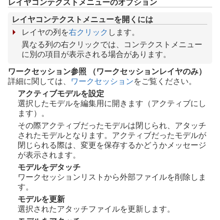
レイヤコンテクストメニューのオプション
レイヤコンテクストメニューを開くには
レイヤの列を
右クリック
します。
異なる列の右クリックでは、コンテクストメニュー
に別の項目が表示される場合があります。
ワークセッション参照 （ワークセッションレイヤのみ）
詳細に関しては、
ワークセッション
をご覧ください。
アクティブモデルを設定
選択したモデルを編集用に開きます（アクティブにし
ます）。
その際アクティブだったモデルは閉じられ、アタッチ
されたモデルとなります。アクティブだったモデルが
閉じられる際は、変更を保存するかどうかメッセージ
が表示されます。
モデルをデタッチ
ワークセッションリストから外部ファイルを削除しま
す。
モデルを更新
選択されたアタッチファイルを更新します。