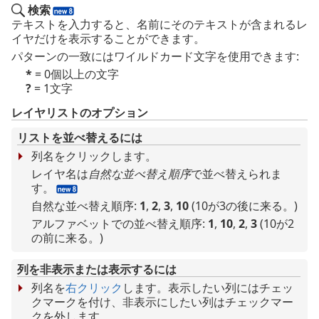
検索
テキストを入力すると、名前にそのテキストが含まれるレ
イヤだけを表示することができます。
パターンの一致にはワイルドカード文字を使用できます:
*
= 0個以上の文字
?
= 1文字
レイヤリストのオプション
リストを並べ替えるには
列名をクリックします。
レイヤ名は
自然な並べ替え順序
で並べ替えられま
す。
自然な並べ替え順序:
1
,
2
,
3
,
10
(10が3の後に来る。)
アルファベットでの並べ替え順序:
1
,
10
,
2
,
3
(10が2
の前に来る。)
列を非表示または表示するには
列名を
右クリック
します。表示したい列にはチェッ
クマークを付け、非表示にしたい列はチェックマー
クを外します。