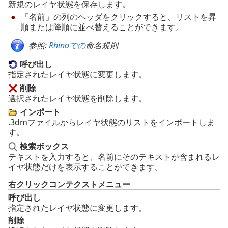
新規のレイヤ状態を保存します。
「名前」の列のヘッダをクリックすると、リストを昇
順または降順に並べ替えることができます。
参照:
Rhinoでの
命名規則
呼び出し
指定されたレイヤ状態に変更します。
削除
選択されたレイヤ状態を削除します。
インポート
.3dmファイルからレイヤ状態のリストをインポートしま
す。
検索ボックス
テキストを入力すると、名前にそのテキストが含まれるレ
イヤ状態だけを表示することができます。
右クリックコンテクストメニュー
呼び出し
指定されたレイヤ状態に変更します。
削除