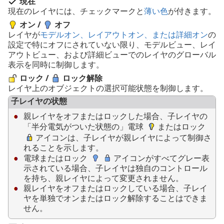
現在
現在のレイヤには、チェックマークと
薄い色
が付きます。
オン /
オフ
レイヤが
モデルオン、レイアウトオン、または詳細オン
の
設定で特にオフにされていない限り、モデルビュー、レイ
アウトビュー、および詳細ビューでのレイヤのグローバル
表示を同時に制御します。
ロック /
ロック解除
レイヤ上のオブジェクトの選択可能状態を制御します。
子レイヤの状態
親レイヤをオフまたはロックした場合、子レイヤの
「半分電気がついた状態の」電球
またはロック
アイコンは、子レイヤが親レイヤによって制御さ
れることを示します。
電球またはロック
アイコンがすべてグレー表
示されている場合、子レイヤは独自のコントロール
を持ち、親レイヤによって変更されません。
親レイヤをオフまたはロックしている場合、子レイ
ヤを単独でオンまたはロック解除することはできま
せん。