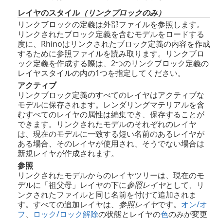
レイヤのスタイル
（リンクブロックのみ）
リンクブロックの定義は外部ファイルを参照します。
リンクされたブロック定義を含むモデルをロードする
度に、Rhinoはリンクされたブロック定義の内容を作成
するために参照ファイルを読み取ります。リンクブロ
ック定義を作成する際は、2つのリンクブロック定義の
レイヤスタイルの内の1つを指定してください。
アクティブ
リンクブロック定義のすべてのレイヤはアクティブな
モデルに保存されます。レンダリングマテリアルを含
むすべてのレイヤの属性は編集でき、保存することが
できます。リンクされたモデルのそれぞれのレイヤ
は、現在のモデルに一致する短い名前のあるレイヤが
ある場合、そのレイヤが使用され、そうでない場合は
新規レイヤが作成されます。
参照
リンクされたモデルからのレイヤツリーは、現在のモ
デルに「祖父母」レイヤの下に
参照レイヤ
として、リ
ンクされたファイルと同じ名前を付けて追加されま
す。すべての追加レイヤは、
参照レイヤ
です。
オン/オ
フ
、
ロック/ロック解除
の状態とレイヤの
色
のみが変更