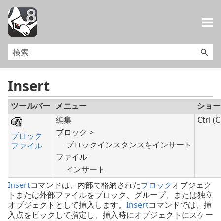
メイン コンテンツにスキップ
Insert
ツールバー
メニュー
ショー
編集
Ctrl (
ブロック >
ブロック
ブロックインスタンスをインサート
ファイル
ファイル
インサート
Insert
コマンドは、内部で格納された
ブロック
オブジェク
トまたは外部ファイルをブロック、グループ、または独立
オブジェクトとして挿入します。
Insert
コマンドでは、挿
入点をピックして指定し、挿入時にオブジェクトにスケー