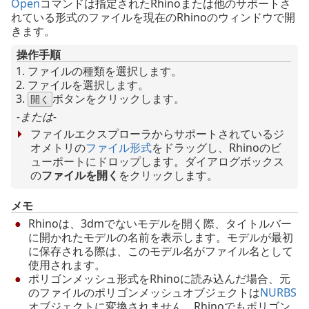
Open
コマンドは指定されたRhinoまたは他のサポートさ
れている形式のファイルを現在のRhinoのウィンドウで開
きます。
操作手順
ファイルの種類を選択します。
ファイルを選択します。
ボタンをクリックします。
開く
-または-
ファイルエクスプローラからサポートされているジ
オメトリの
ファイル形式
をドラッグし、Rhinoのビ
ューポートにドロップします。ダイアログボックス
の
ファイルを開く
をクリックします。
メモ
Rhinoは、3dmでないモデルを開く際、タイトルバー
に開かれたモデルの名前を表示します。モデルが最初
に保存される際は、このモデル名がファイル名として
使用されます。
ポリゴンメッシュ形式をRhinoに読み込んだ場合、元
のファイルのポリゴンメッシュオブジェクトは
NURBS
オブジェクトに変換されません。Rhinoでもポリゴン