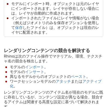
モデルにインポート時、オブジェクトは元のレイヤ
にインポートされます。レイヤが存在しない場合に
は、レイヤが自動的に作成されます。
インポートされたファイルにレイヤ情報がない場合
（例えばジオメトリのみを保存オプションを使用し
て
保存
したファイル）は、オブジェクトは現在のレ
イヤに配置されます。
レンダリングコンテンツの競合を解決する
Rhinoは次のファイル操作でマテリアル、環境、テクスチ
ャ名の競合を検出します。
モデルの
インポート
。
モデルの
インサート
。
異なるモデルからのオブジェクトの
ペースト
。
ワークセッションモデルの
アタッチ
または
アクティブ
化
。
レンダリングコンテンツのアイテム名が現在のモデルに既
に存在しているが、コンテンツ設定が異なる場合、競合す
るアイテムは関連する高度な設定に基づいて解決されま
す。