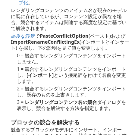
ブ化
。
レンダリングコンテンツのアイテム名が現在のモデル
に既に存在しているが、コンテンツ設定が異なる場
合、競合するアイテムは関連する高度な設定に基づい
て解決されます。
高度な設定
で
PasteConflictOption
(ペースト)および
ImportRenameConflictingEx
(インポートとインサー
ト) を探し、下の説明を見て値を変更します。
0 = 競合するレンダリングコンテンツをインポート
しません。
1 = 競合するレンダリングコンテンツをインポート
し、
[インポート]
という接尾辞を付けて名前を変更
します。
2 = 競合するレンダリングコンテンツをインポート
し、既存のものを上書きします。
3 =
レンダリングコンテンツ名の競合
ダイアログを
表示し、競合を解決する方法を指定します。
ブロックの競合を解決する
競合するブロックがモデルにインサート、インポー