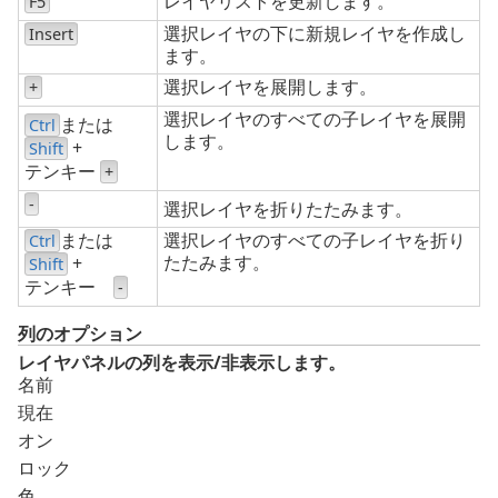
レイヤリストを更新します。
F5
選択レイヤの下に新規レイヤを作成し
Insert
ます。
選択レイヤを展開します。
+
選択レイヤのすべての子レイヤを展開
または
Ctrl
します。
+
Shift
テンキー
+
-
選択レイヤを折りたたみます。
または
選択レイヤのすべての子レイヤを折り
Ctrl
たたみます。
+
Shift
テンキー
-
列のオプション
レイヤパネルの列を表示/非表示します。
名前
現在
オン
ロック
色