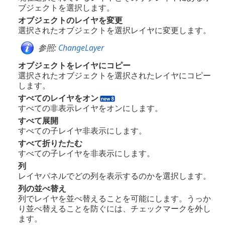
ブジェクトを選択します。
オブジェクトのレイヤを変更
選択されたオブジェクトを選択レイヤに変更します。
参照:
ChangeLayer
オブジェクトをレイヤにコピー
選択されたオブジェクトを選択されたレイヤにコピー
します。
すべてのレイヤをオン
すべての非表示レイヤをオンにします。
すべて展開
すべての子レイヤ非表示にします。
すべて折りたたむ
すべての子レイヤを非表示にします。
列
レイヤパネルでどの列を表示するのかを選択します。
列の並べ替え
列でレイヤを並べ替えることを可能にします。うっか
り並べ替えることを防ぐには、チェックマークを外し
ます。