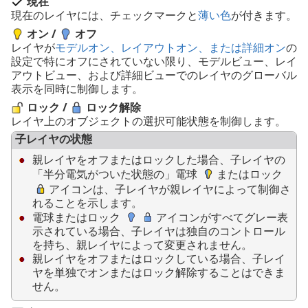
現在
現在のレイヤには、チェックマークと
薄い色
が付きます。
オン /
オフ
レイヤが
モデルオン、レイアウトオン、または詳細オン
の
設定で特にオフにされていない限り、モデルビュー、レイ
アウトビュー、および詳細ビューでのレイヤのグローバル
表示を同時に制御します。
ロック /
ロック解除
レイヤ上のオブジェクトの選択可能状態を制御します。
子レイヤの状態
親レイヤをオフまたはロックした場合、子レイヤの
「半分電気がついた状態の」電球
またはロック
アイコンは、子レイヤが親レイヤによって制御さ
れることを示します。
電球またはロック
アイコンがすべてグレー表
示されている場合、子レイヤは独自のコントロール
を持ち、親レイヤによって変更されません。
親レイヤをオフまたはロックしている場合、子レイ
ヤを単独でオンまたはロック解除することはできま
せん。