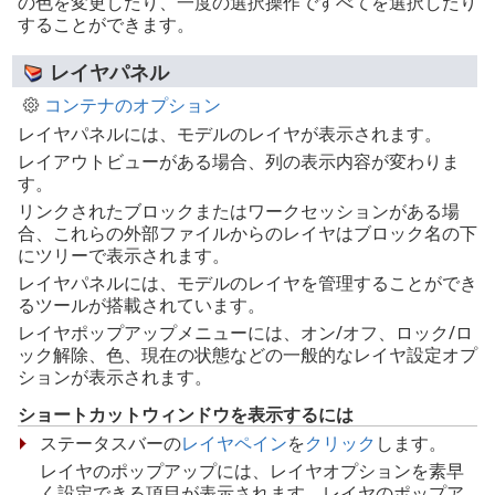
の色を変更したり、一度の選択操作ですべてを選択したり
することができます。
レイヤパネル
コンテナのオプション
レイヤパネルには、モデルのレイヤが表示されます。
レイアウトビューがある場合、列の表示内容が変わりま
す。
リンクされたブロックまたはワークセッションがある場
合、これらの外部ファイルからのレイヤはブロック名の下
にツリーで表示されます。
レイヤパネルには、モデルのレイヤを管理することができ
るツールが搭載されています。
レイヤポップアップメニューには、オン/オフ、ロック/ロ
ック解除、色、現在の状態などの一般的なレイヤ設定オプ
ションが表示されます。
ショートカットウィンドウを表示するには
ステータスバーの
レイヤペイン
を
クリック
します。
レイヤのポップアップには、レイヤオプションを素早
く設定できる項目が表示されます。レイヤのポップア