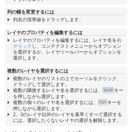
列の幅を変更するには
列名の境界線をドラッグします。
レイヤのプロパティを編集するには
レイヤのプロパティを編集するには、レイヤ名を
右
クリック
し、コンテクストメニューからオプション
を選択するか、レイヤツールバーからオプションを
選択します。
複数のレイヤを選択するには
複数のレイヤのリストの上でカーソルをクリック、
ドラッグして選択します。
複数の隣接するレイヤ名を選択するには、
キー
Shift
を押しながら選択します。
複数の個々のレイヤ名を選択するには、
キーを
Ctrl
押しながら選択します。
2、3のレイヤ以外のレイヤを素早くすべて選択する
には、選択したくないレイヤの選択を解除します。