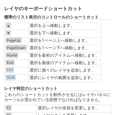
レイヤのキーボードショートカット
標準のリスト表示のコントロールのショートカット
選択を上へ移動します。
▲
選択を下へ移動します。
▼
選択を1ページ上へ移動します。
PageUp
選択を1ページ下へ移動します。
PageDown
選択を最初のアイテムへ移動します。
Home
選択を最後のアイテムへ移動します。
End
選択に個々のレイヤを追加します。
Ctrl
選択にレイヤの範囲を追加します。
Shift
レイヤ特定のショートカット
これらのショートカットを動作させるにはレイヤパネルに
カーソルが置かれている状態でなければなりません。
選択レイヤの名前を変更します。
F2