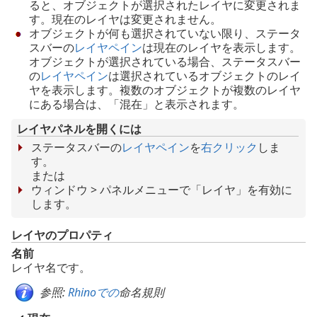
ると、オブジェクトが選択されたレイヤに変更されま
す。現在のレイヤは変更されません。
オブジェクトが何も選択されていない限り、ステータ
スバーの
レイヤペイン
は現在のレイヤを表示します。
オブジェクトが選択されている場合、ステータスバー
の
レイヤペイン
は選択されているオブジェクトのレイ
ヤを表示します。複数のオブジェクトが複数のレイヤ
にある場合は、「混在」と表示されます。
レイヤパネルを開くには
ステータスバーの
レイヤペイン
を
右クリック
しま
す。
または
ウィンドウ > パネルメニューで「レイヤ」を有効に
します。
レイヤのプロパティ
名前
レイヤ名です。
参照:
Rhinoでの
命名規則