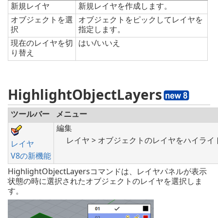
新規レイヤ
新規レイヤを作成します。
オブジェクトを選
オブジェクトをピックしてレイヤを
択
指定します。
現在のレイヤを切
はい/いいえ
り替え
HighlightObjectLayers
ツールバー
メニュー
編集
レイヤ > オブジェクトのレイヤをハイライ
レイヤ
V8の新機能
HighlightObjectLayersコマンドは、レイヤパネルが表示
状態の時に選択されたオブジェクトのレイヤを選択しま
す。