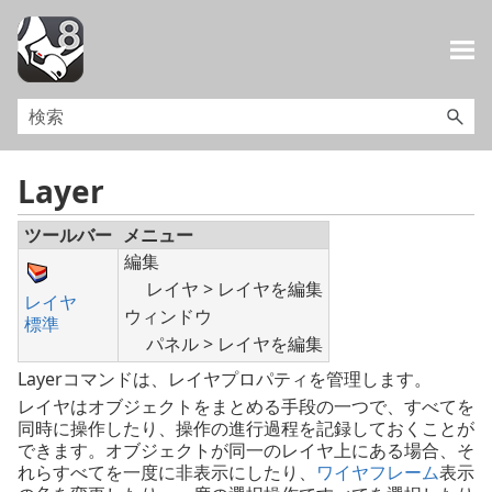
メイン コンテンツにスキップ
Layer
ツールバー
メニュー
編集
レイヤ > レイヤを編集
レイヤ
ウィンドウ
標準
パネル > レイヤを編集
Layerコマンドは、レイヤプロパティを管理します。
レイヤはオブジェクトをまとめる手段の一つで、すべてを
同時に操作したり、操作の進行過程を記録しておくことが
できます。オブジェクトが同一のレイヤ上にある場合、そ
れらすべてを一度に非表示にしたり、
ワイヤフレーム
表示