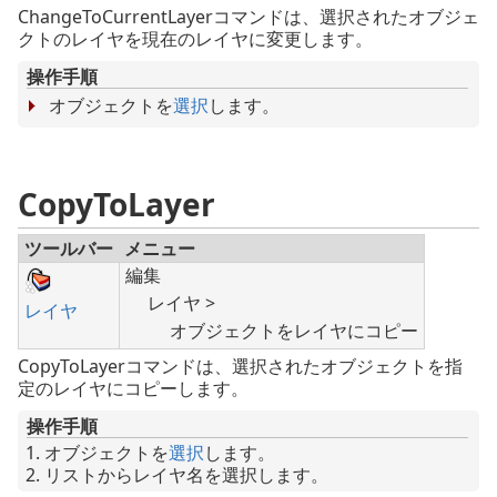
ChangeToCurrentLayerコマンドは、選択されたオブジェ
クトのレイヤを現在のレイヤに変更します。
操作手順
オブジェクトを
選択
します。
CopyToLayer
ツールバー
メニュー
編集
レイヤ >
レイヤ
オブジェクトをレイヤにコピー
CopyToLayerコマンドは、選択されたオブジェクトを指
定のレイヤにコピーします。
操作手順
オブジェクトを
選択
します。
リストからレイヤ名を選択します。