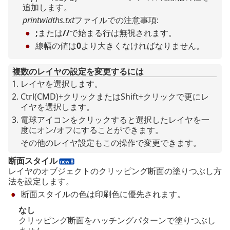
追加します。
printwidths.txt
ファイルでの注意事項:
;
または
//
で始まる行は無視されます。
線幅の値は
0
より大きくなければなりません。
複数のレイヤの設定を変更するには
レイヤを選択します。
Ctrl(CMD)+クリックまたはShift+クリックで更にレ
イヤを選択します。
電球アイコンをクリックすると選択したレイヤを一
度にオン/オフにすることができます。
その他のレイヤ設定もこの操作で変更できます。
断面スタイル
レイヤのオブジェクトのクリッピング断面の塗りつぶし方
法を設定します。
断面スタイルの色は印刷色に優先されます。
なし
クリッピング断面をハッチングパターンで塗りつぶし