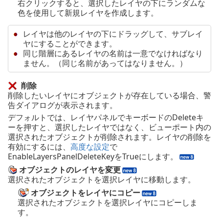
右クリックすると、選択したレイヤの下にランダムな
色を使用して新規レイヤを作成します。
レイヤは他のレイヤの下にドラッグして、サブレイ
ヤにすることができます。
同じ階層にあるレイヤの名前は一意でなければなり
ません。（同じ名前があってはなりません。）
削除
削除したいレイヤにオブジェクトが存在している場合、警
告ダイアログが表示されます。
デフォルトでは、レイヤパネルでキーボードのDeleteキ
ーを押すと、選択したレイヤではなく、ビューポート内の
選択されたオブジェクトが削除されます。レイヤの削除を
有効にするには、
高度な設定
で
EnableLayersPanelDeleteKeyをTrueにします。
オブジェクトのレイヤを変更
選択されたオブジェクトを選択レイヤに移動します。
オブジェクトをレイヤにコピー
選択されたオブジェクトを選択レイヤにコピーしま
す。