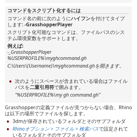
コマンドをスクリプト化するには
コマンド名の前に次のように
ハイフン
を付けてタイプ
します:
-GrasshopperPlayer
スクリプト化可能なコマンドは、ファイルパスのシス
テム環境変数をサポートします。
例えば:
-_GrasshopperPlayer
%USERPROFILE%\myghcommand.gh
C:\Users\{Username}\myghcommand.ghを開きます。
次のようにスペースが含まれている場合はファイル
パスを
二重引用符
で囲みます。
"%USERPROFILE%\my gh command.gh"
Grasshopperの定義ファイルが見つからない場合、Rhino
は以下の場所でファイルを探します。
3dmが保存されているフォルダとそのサブフォルダ
Rhinoオプション > ファイル > 検索パス
で設定されて
いるフォルダとそのサブフォルダ