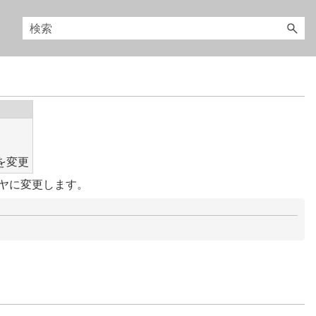
を変更
レイヤに変更します。