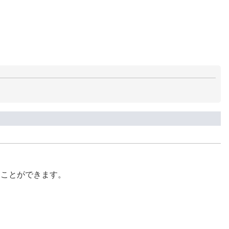
ることができます。