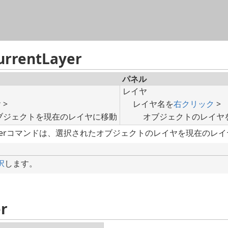
メイン コンテンツにスキップ
す。
rrentLayer
パネル
レイヤ
 >
レイヤ名を
右クリック
>
ブジェクトを現在のレイヤに移動
オブジェクトのレイヤ
entLayerコマンドは、選択されたオブジェクトのレイヤを現在の
択
します。
r