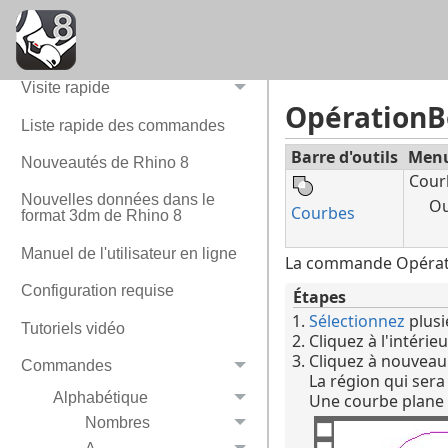
Que souhaitez-vous faire ?
Visite rapide
Opération
Liste rapide des commandes
Barre d'outils
Men
Nouveautés de Rhino 8
Cour
Nouvelles données dans le
Ou
Courbes
format 3dm de Rhino 8
Manuel de l'utilisateur en ligne
La commande Opératio
Configuration requise
Étapes
Sélectionnez
plusi
Tutoriels vidéo
Cliquez à l'intéri
Cliquez à nouveau
Commandes
La région qui sera
Alphabétique
Une courbe plane e
Nombres