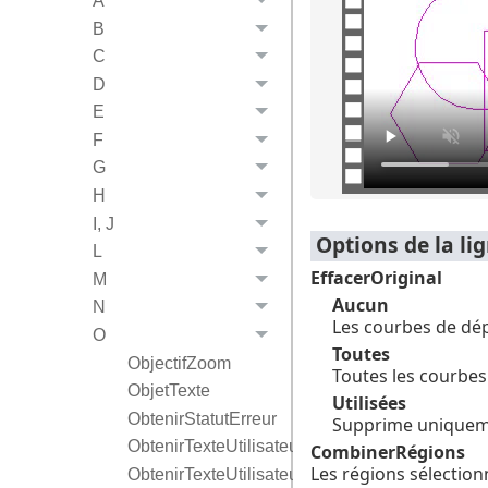
A
B
C
D
E
F
G
H
I, J
Options de la l
L
EffacerOriginal
M
Aucun
N
Les courbes de dé
O
Toutes
ObjectifZoom
Toutes les courbes
ObjetTexte
Utilisées
ObtenirStatutErreur
Supprime uniquemen
ObtenirTexteUtilisateur
CombinerRégions
Les régions sélectio
ObtenirTexteUtilisateurDocument