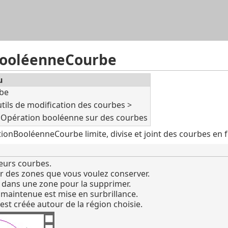
Passer au contenu principal
BooléenneCourbe
u
be
tils de modification des courbes >
Opération booléenne sur des courbes
nBooléenneCourbe limite, divise et joint des courbes en f
eurs courbes.
eur des zones que vous voulez conserver.
 dans une zone pour la supprimer.
 maintenue est mise en surbrillance.
st créée autour de la région choisie.