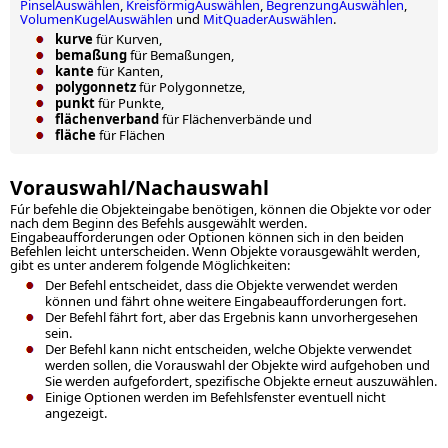
PinselAuswählen
,
KreisförmigAuswählen
,
BegrenzungAuswählen
,
VolumenKugelAuswählen
und
MitQuaderAuswählen
.
kurve
für Kurven,
bemaßung
für Bemaßungen,
kante
für Kanten,
polygonnetz
für Polygonnetze,
punkt
für Punkte,
flächenverband
für Flächenverbände und
fläche
für Flächen
Vorauswahl/Nachauswahl
Fúr befehle die Objekteingabe benötigen, können die Objekte vor oder
nach dem Beginn des Befehls ausgewählt werden.
Eingabeaufforderungen oder Optionen können sich in den beiden
Befehlen leicht unterscheiden. Wenn Objekte vorausgewählt werden,
gibt es unter anderem folgende Möglichkeiten:
Der Befehl entscheidet, dass die Objekte verwendet werden
können und fährt ohne weitere Eingabeaufforderungen fort.
Der Befehl fährt fort, aber das Ergebnis kann unvorhergesehen
sein.
Der Befehl kann nicht entscheiden, welche Objekte verwendet
werden sollen, die Vorauswahl der Objekte wird aufgehoben und
Sie werden aufgefordert, spezifische Objekte erneut auszuwählen.
Einige Optionen werden im Befehlsfenster eventuell nicht
angezeigt.