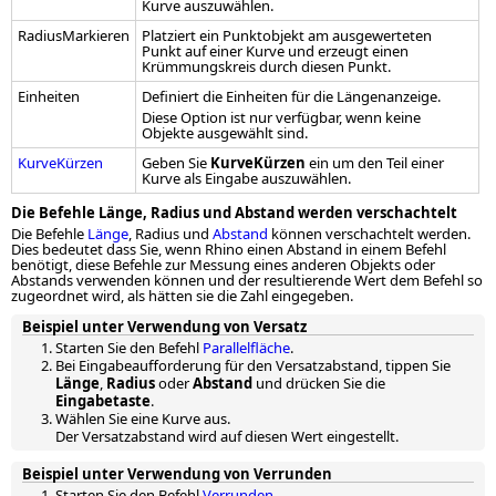
Kurve auszuwählen.
RadiusMarkieren
Platziert ein Punktobjekt am ausgewerteten
Punkt auf einer Kurve und erzeugt einen
Krümmungskreis durch diesen Punkt.
Einheiten
Definiert die Einheiten für die Längenanzeige.
Diese Option ist nur verfügbar, wenn keine
Objekte ausgewählt sind.
KurveKürzen
Geben Sie
KurveKürzen
ein um den Teil einer
Kurve als Eingabe auszuwählen.
Die Befehle Länge, Radius und Abstand werden verschachtelt
Die Befehle
Länge
, Radius und
Abstand
können verschachtelt werden.
Dies bedeutet dass Sie, wenn Rhino einen Abstand in einem Befehl
benötigt, diese Befehle zur Messung eines anderen Objekts oder
Abstands verwenden können und der resultierende Wert dem Befehl so
zugeordnet wird, als hätten sie die Zahl eingegeben.
Beispiel unter Verwendung von Versatz
Starten Sie den Befehl
Parallelfläche
.
Bei Eingabeaufforderung für den Versatzabstand, tippen Sie
Länge
,
Radius
oder
Abstand
und drücken Sie die
Eingabetaste
.
Wählen Sie eine Kurve aus.
Der Versatzabstand wird auf diesen Wert eingestellt.
Beispiel unter Verwendung von Verrunden
Starten Sie den Befehl
Verrunden
.