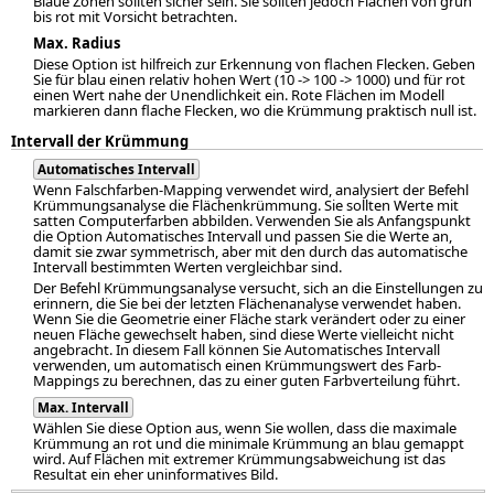
Blaue Zonen sollten sicher sein. Sie sollten jedoch Flächen von grün
bis rot mit Vorsicht betrachten.
Max. Radius
Diese Option ist hilfreich zur Erkennung von flachen Flecken. Geben
Sie für blau einen relativ hohen Wert (10 -> 100 -> 1000) und für rot
einen Wert nahe der Unendlichkeit ein. Rote Flächen im Modell
markieren dann flache Flecken, wo die Krümmung praktisch null ist.
Intervall der Krümmung
Automatisches Intervall
Wenn Falschfarben-Mapping verwendet wird, analysiert der Befehl
Krümmungsanalyse die Flächenkrümmung. Sie sollten Werte mit
satten Computerfarben abbilden. Verwenden Sie als Anfangspunkt
die Option Automatisches Intervall und passen Sie die Werte an,
damit sie zwar symmetrisch, aber mit den durch das automatische
Intervall bestimmten Werten vergleichbar sind.
Der Befehl Krümmungsanalyse versucht, sich an die Einstellungen zu
erinnern, die Sie bei der letzten Flächenanalyse verwendet haben.
Wenn Sie die Geometrie einer Fläche stark verändert oder zu einer
neuen Fläche gewechselt haben, sind diese Werte vielleicht nicht
angebracht. In diesem Fall können Sie Automatisches Intervall
verwenden, um automatisch einen Krümmungswert des Farb-
Mappings zu berechnen, das zu einer guten Farbverteilung führt.
Max. Intervall
Wählen Sie diese Option aus, wenn Sie wollen, dass die maximale
Krümmung an rot und die minimale Krümmung an blau gemappt
wird. Auf Flächen mit extremer Krümmungsabweichung ist das
Resultat ein eher uninformatives Bild.