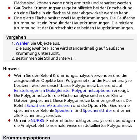
Fläche sind, können wenn nötig ermittelt und repariert werden.
Gaußsche Krümmungsanzeige ist hilfreich bei der Entscheidung,
ob eine Fläche in ein flaches Muster abgewickelt werden kann.
Eine glatte Fläche besitzt zwei Hauptkrümmungen. Die Gaußsche
Krümmung ist ein Produkt der Hauptkrümmungen. Die mittlere
Krümmung ist der Durchschnitt der beiden Hauptkrümmungen.
Vorgehen
Wählen
Sie Objekte aus.
Die ausgewählte Fläche wird standardmäßig auf Gaußsche
Krümmung untersucht.
Bestimmen Sie Stil und Intervall.
Hinweis
Wenn Sie den Befehl Krümmungsanalyse verwenden und die
ausgewählten Objekte kein Polygonnetz für die Flächenanalyse
besitzen, wird ein unsichtbares Polygonnetz basierend auf
Einstellungen im Dialogfenster Polygonnetzoptionen
erzeugt.
Die Polygonnetze für die Flächenanalyse sind in den Rhino-
Dateien gespeichert. Diese Polygonnetze können groß sein. Der
Befehl
SchattierenAktualisieren
und die Option Nur Geometrie
speichern der Befehle
Speichern
und
SpeichernUnter
entfernen
alle Flächenanalysenetze.
Um eine
NURBS
-Freiformfläche richtig zu analysieren, benötigen
die Analysebefehle normalerweise ein detailliertes Polygonnetz.
Krümmungsoptionen