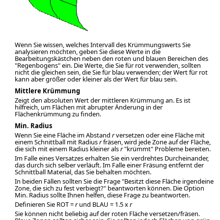
Wenn Sie wissen, welches Intervall des Krümmungswerts Sie
analysieren möchten, geben Sie diese Werte in die
Bearbeitungskästchen neben den roten und blauen Bereichen des
"Regenbogens" ein. Die Werte, die Sie für rot verwenden, sollten
nicht die gleichen sein, die Sie für blau verwenden; der Wert für rot
kann aber größer oder kleiner als der Wert für blau sein.
Mittlere Krümmung
Zeigt den absoluten Wert der mittleren Krümmung an. Es ist
hilfreich, um Flächen mit abrupter Änderung in der
Flächenkrümmung zu finden.
Min. Radius
Wenn Sie eine Fläche im Abstand
r
versetzen oder eine Fläche mit
einem Schnittball mit Radius
r
fräsen, wird jede Zone auf der Fläche,
die sich mit einem Radius kleiner als
r
"krümmt" Probleme bereiten.
Im Falle eines Versatzes erhalten Sie ein verdrehtes Durcheinander,
das durch sich selber verläuft. Im Falle einer Fräsung entfernt der
Schnittball Material, das Sie behalten möchten.
In beiden Fällen sollten Sie die Frage "Besitzt diese Fläche irgendeine
Zone, die sich zu fest verbiegt?" beantworten können. Die Option
Min. Radius sollte Ihnen helfen, diese Frage zu beantworten.
Definieren Sie ROT =
r
und BLAU = 1.5 x
r
Sie können nicht beliebig auf der roten Fläche versetzen/fräsen.