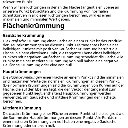
relevanten Punkt.
Wenn wir alle Richtungen in der an der Fläche tangentialen Ebene an
unserem Punkt betrachten und die Krümmung von normalen
Schnittkurven in all diesen Richtungen berechnen, wird es einen
maximalen und minimalen Wert geben.
Flächenkrümmung
Gaußsche Krümmung
Die
Gaußsche
Krümmung einer Fläche an einem Punkt ist das Produkt
der Hauptkrümmungen an diesem Punkt. Die tangente Ebene eines
beliebigen Punktes mit positiver Gaußscher Krümmung berührt die
Fläche in einem einzelnen Punkt; die tangente Ebene eines beliebigen
Punktes mit negativer Gaußscher Krümmung schneidet die Fläche. Alle
Punkte mit einer mittleren Krümmung von null haben eine negative
Gaußsche Krümmung oder eine von null.
Hauptkrümmungen
Die
Hauptkrümmungen
einer Fläche an einem Punkt sind die minimalen
und maximalen Werte der normalen Krümmungen an diesem Punkt.
(Die normalen Krümmungen sind die Krümmungen von Kurven auf der
Fläche, die auf den Ebenen liegt, die den Vektor, der tangential zum
gegebenen Punkt liegt, enthalten.) Hauptkrümmungen werden
verwendet, um Gaußsche und mittlere Krümmungen der Fläche zu
berechnen.
Mittlere Krümmung
Die
mittlere
Krümmung einer Fläche an einem Punkt ist halb so groß wie
die Summe der Hauptkrümmungen an diesem Punkt. Alle Punkte mit
einer mittleren Krümmung von null haben eine negative Gaußsche
Krümmung oder eine von null.