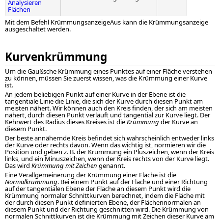
Analysieren
Flächen
Mit dem Befehl KrümmungsanzeigeAus kann die Krümmungsanzeige
ausgeschaltet werden.
Kurvenkrümmung
Um die Gaußsche Krümmung eines Punktes auf einer Fläche verstehen
zu können, müssen Sie zuerst wissen, was die Krümmung einer Kurve
ist.
An jedem beliebigen Punkt auf einer Kurve in der Ebene ist die
tangentiale Linie die Linie, die sich der Kurve durch diesen Punkt am
meisten nähert. Wir können auch den Kreis finden, der sich am meisten
nähert, durch diesen Punkt verläuft und tangential zur Kurve liegt. Der
Kehrwert des Radius dieses Kreises ist die
Krümmung
der Kurve an
diesem Punkt.
Der beste annähernde Kreis befindet sich wahrscheinlich entweder links
der Kurve oder rechts davon. Wenn das wichtig ist, normieren wir die
Position und geben z. B. der Krümmung ein Pluszeichen, wenn der Kreis
links, und ein Minuszeichen, wenn der Kreis rechts von der Kurve liegt.
Das wird
Krümmung mit Zeichen
genannt.
Eine Verallgemeinerung der Krümmung einer Fläche ist die
Normalkrümmung
. Bei einem Punkt auf der Fläche und einer Richtung
auf der tangentialen Ebene der Fläche an diesem Punkt wird die
Krümmung normaler Schnittkurven berechnet, indem die Fläche mit
der durch diesen Punkt definierten Ebene, der Flächennormalen an
diesem Punkt und der Richtung geschnitten wird. Die Krümmung von
normalen Schnittkurven ist die Krümmung mit Zeichen dieser Kurve am